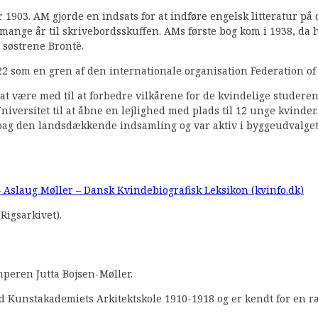
tur 1903. AM gjorde en indsats for at indføre engelsk litteratu
 mange år til skrivebordsskuffen. AMs første bog kom i 1938, da h
 søstrene Brontë.
922 som en gren af den internationale organisation Federation o
at være med til at forbedre vilkårene for de kvindelige stude
Universitet til at åbne en lejlighed med plads til 12 unge kvin
n bag den landsdækkende indsamling og var aktiv i byggeudvalget
 Aslaug Møller – Dansk Kvindebiografisk Leksikon (kvinfo.dk)
Rigsarkivet).
peren Jutta Bojsen-Møller.
d Kunstakademiets Arkitektskole 1910-1918 og er kendt for en 