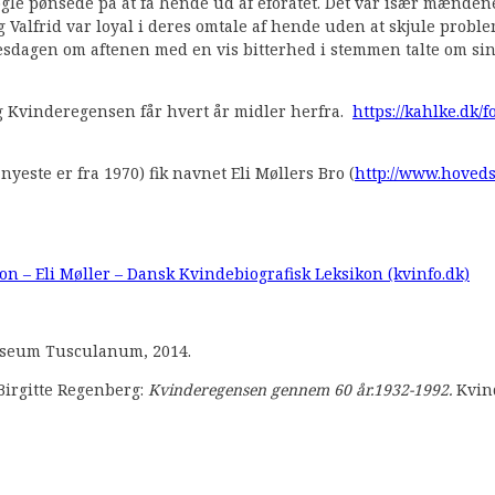
nogle pønsede på at få hende ud af eforatet. Det var især mænde
Valfrid var loyal i deres omtale af hende uden at skjule probl
lsesdagen om aftenen med en vis bitterhed i stemmen talte om sin 
og Kvinderegensen får hvert år midler herfra.
https://kahlke.dk
este er fra 1970) fik navnet Eli Møllers Bro (
http://www.hoveds
n – Eli Møller – Dansk Kvindebiografisk Leksikon (kvinfo.dk)
eum Tusculanum, 2014.
 Birgitte Regenberg:
Kvinderegensen gennem 60 år.1932-1992.
Kvin