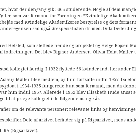
tet, hvor der dengang gik 5363 studerende. Nogle af dem mangl
Møller, som var formand for Foreningen ”Kvindelige Akademikere”, 
samarbejde med Kvindelige Akademikeres bestyrelse og dets for
 Kvinderegensen sad også ørespecialisten dr. med. Dida Dederdin
d Helsted, som støttede hende og projektet og Helge Bojsen Mølle
 af indretningen. Det blev Rigmor Andersen. Olivia Holm Møller 
2 stod kollegiet færdig. I 1932 flyttede 56 kvinder ind, herunder 
slaug Møller blev medlem, og hun fortsatte indtil 1957. Da eforatet
 sygdom i 1934-1935 fungerede hun som formand, men da denne ig
r hun indtil 1957. Allerede i 1932 blev Elisabeth Hude ansat so
ge til at præge kollegiet i de følgende mange år.
fier om de relevante personer; relevante links og henvisninger 
tskrifter. Dele af arkivet befinder sig på Rigsarkivet, mens an
 RA (Rigsarkivet).