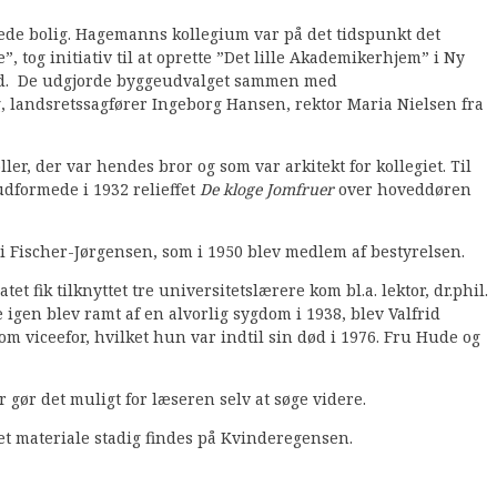
ede bolig. Hagemanns kollegium var på det tidspunkt det
tog initiativ til at oprette ”Det lille Akademikerhjem” i Ny
mand. De udgjorde byggeudvalget sammen med
g, landsretssagfører Ingeborg Hansen, rektor Maria Nielsen fra
r, der var hendes bror og som var arkitekt for kollegiet. Til
udformede i 1932 relieffet
De kloge Jomfruer
over hoveddøren
Eli Fischer-Jørgensen, som i 1950 blev medlem af bestyrelsen.
 fik tilknyttet tre universitetslærere kom bl.a. lektor, dr.phil.
en blev ramt af en alvorlig sygdom i 1938, blev Valfrid
m viceefor, hvilket hun var indtil sin død i 1976. Fru Hude og
gør det muligt for læseren selv at søge videre.
det materiale stadig findes på Kvinderegensen.