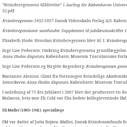
”Kvinderegensens tilblivelse” i
Aarbog for Københavns Universit
32.pdf.
Kvinderegensen 1932-1957
. Dansk Videnskabs Forlag A/S. Købe
Kvinderegensianer samfundet. Supplement til jubilæumsskriftet 
Elisabeth Hude: Hvordan Kvinderegensen blev til. I:
Kvinderege
Inge Lise Pedersen: Omkring Kvinderegensens grundlæggelse.
Anna Hudes disputats.
København: Museum Tusculanums Forlag,
Inge Lise Pedersen og Birgitte Regenberg:
Kvinderegensen genn
Marianne Alenius: Glimt fra Foreningen Kvindelige Akademiker
historikeren Anna Hudes disputats.
København: Museum Tuscula
I anledning af 75 års jubilæet i 2007 blev der produceret en 
Malmros, hvis mor Eli Cold var Elis bedste kollegieveninde Ifø
Eli Møller (1863–1941), speciallæge
EM var datter af Jutta Bojsen-Møller, Dansk Kvindesamfunds fo