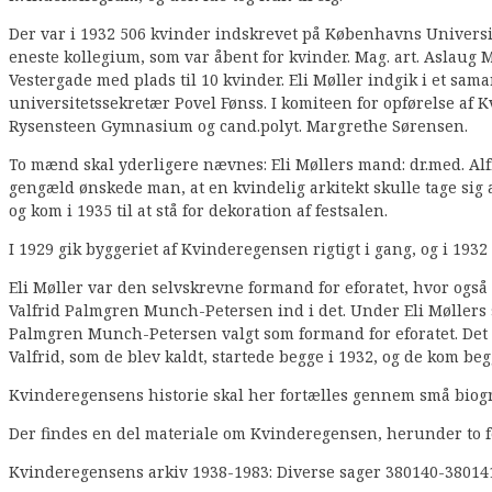
Der var i 1932 506 kvinder indskrevet på Københavns Universi
eneste kollegium, som var åbent for kvinder. Mag. art. Aslaug 
Vestergade med plads til 10 kvinder. Eli Møller indgik i et 
universitetssekretær Povel Fønss. I komiteen for opførelse af
Rysensteen Gymnasium og cand.polyt. Margrethe Sørensen.
To mænd skal yderligere nævnes: Eli Møllers mand: dr.med. Alfre
gengæld ønskede man, at en kvindelig arkitekt skulle tage sig
og kom i 1935 til at stå for dekoration af festsalen.
I 1929 gik byggeriet af Kvinderegensen rigtigt i gang, og i 193
Eli Møller var den selvskrevne formand for eforatet, hvor også A
Valfrid Palmgren Munch-Petersen ind i det. Under Eli Møllers
Palmgren Munch-Petersen valgt som formand for eforatet. Det va
Valfrid, som de blev kaldt, startede begge i 1932, og de kom beg
Kvinderegensens historie skal her fortælles gennem små biogra
Der findes en del materiale om Kvinderegensen, herunder to fes
Kvinderegensens arkiv 1938-1983: Diverse sager 380140-380141.