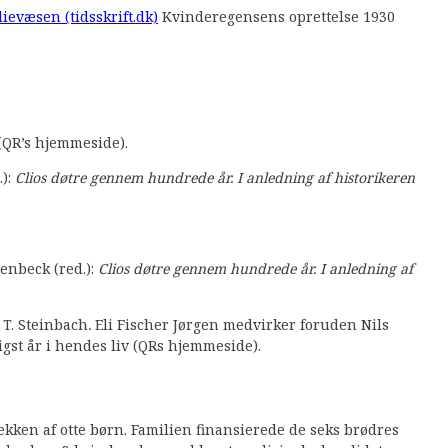
dievæsen (tidsskrift.dk)
Kvinderegensens oprettelse 1930
(QR’s hjemmeside).
.):
Clios døtre gennem hundrede år. I anledning af historikeren
enbeck (red.):
Clios døtre gennem hundrede år. I anledning af
 T. Steinbach
.
Eli Fischer Jørgen medvirker foruden Nils
gst år i hendes liv (QRs hjemmeside).
kken af otte børn. Familien finansierede de seks brødres