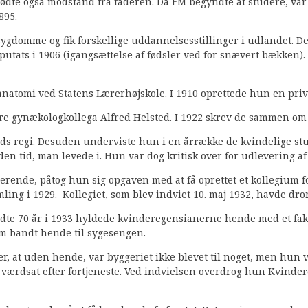
dte også modstand fra faderen. Da EM begyndte at studere, var 
1895.
sygdomme og fik forskellige uddannelsesstillinger i udlandet. De
putats i 1906 (igangsættelse af fødsler ved for snævert bækken).
 anatomi ved Statens Lærerhøjskole. I 1910 oprettede hun en pri
ngre gynækologkollega Alfred Helsted. I 1922 skrev de sammen 
ds regi. Desuden underviste hun i en årrække de kvindelige st
den tid, man levede i. Hun var dog kritisk over for udlevering af 
erende, påtog hun sig opgaven med at få oprettet et kollegium for
ling i 1929. Kollegiet, som blev indviet 10. maj 1932, havde dr
dte 70 år i 1933 hyldede kvinderegensianerne hende med et fakke
m bandt hende til sygesengen.
ver, at uden hende, var byggeriet ikke blevet til noget, men hu
e værdsat efter fortjeneste. Ved indvielsen overdrog hun Kvind