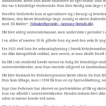
uddannelse, mens hun måtte finansiere sit eget studie. Hun mø
der var 6 kvindelige studerende. Hun blev færdig som læge i 
Derefter besluttede hun at specialisere sig i kirurgi og kvinde
Nielsen, den første kvindelige læge, nemlig at skrive doktordis
med. Eli Møller”.
Tidsskriftprojekt – Søgning (kvinfo.dk)
.
EM blev aldrig universitetsansat, men underviste i perioder i
I en alder af næsten 50 år giftede hun sig med den seks år y
Fra 1921 stod hun for seksualoplysning i Dansk Kvindesamfun
var ikke kønspolitisk radikal, men mente, at man skulle forstå 
Da EM i sin studietid havde savnet en bolig for kvindelige stud
universitetskredse, men hun startede alligevel en landsindsam
EM blev formand for Kvinderegensens første eforat. Da hun fyl
Hun kom tilbage, men i 1938 fik hun en ny hjerneblødning, so
Inge Lise Pedersen har skrevet en portrætskitse af EM og skri
hun var afholdt i universitetskredse. Hendes indsats blev ikk
uden at nævne hende ved navn.