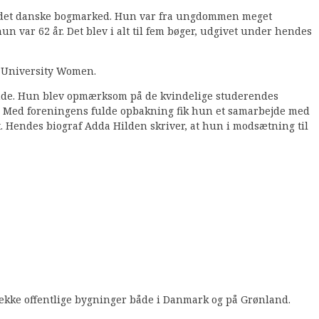
r på det danske bogmarked. Hun var fra ungdommen meget
un var 62 år. Det blev i alt til fem bøger, udgivet under hendes
f University Women.
rende. Hun blev opmærksom på de kvindelige studerendes
der. Med foreningens fulde opbakning fik hun et samarbejde med
. Hendes biograf Adda Hilden skriver, at hun i modsætning til
række offentlige bygninger både i Danmark og på Grønland.