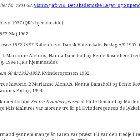
et for 1931-32.
Visning af: VIII. Det akademiske Legat- og Stipen
nhavn 1957 (QR’s hjemmeside).
1957.
Maj 1962.
nsen 1932-1957
. København: Dansk Videnskabs Forlag A/S 1957 
 I: Marianne Alenius, Nanna Damsholt og Bente Rosenbeck (red
 1994 (QR’s hjemmeside).
em 60 år.1932-1992.
Kvinderegensen 1992.
es historie. I: Marianne Alenius, Nanna Damsholt og Bente Ros
nums Forlag, 1994.
dokumentarfilm
Set fra Kvinderegensen
af Palle Demand og Morten
lge Nils Malmros var morens tre år på Kvinderegensen de lykkeli
rmand gennem mange år. Faren var præst. Eli var den tredje i ræ