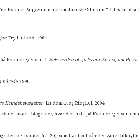
”en Kvindes Vej gennem det medicinske Studium”. I: Lis Jacobsen
lgte
. Frydenlund, 1984.
 på Kvinderegensen. I:
Hele verden til spillerum. En bog om Helga
rhundrede
. 1990.
fra Kvindebevægelsen
. Lindhardt og Ringhof, 2004.
indes større biografier, hvor deres tid på Kvinderegensen omta
graferede kvinder (ca. 30), som har boet på eller været tilknytt