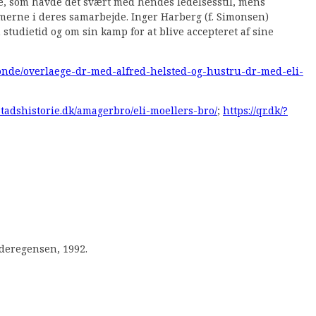
ne, som havde det svært med hendes ledelsesstil, mens
emerne i deres samarbejde. Inger Harberg (f. Simonsen)
studietid og om sin kamp for at blive accepteret af sine
/fonde/overlaege-dr-med-alfred-helsted-og-hustru-dr-med-eli-
tadshistorie.dk/amagerbro/eli-moellers-bro/
;
https://qr.dk/?
deregensen, 1992.