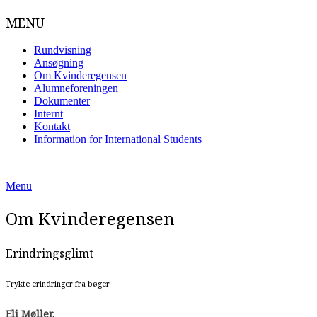
MENU
Rundvisning
Ansøgning
Om Kvinderegensen
Alumneforeningen
Dokumenter
Internt
Kontakt
Information for International Students
Skip
to
Menu
content
Om Kvinderegensen
Erindringsglimt
Trykte erindringer fra bøger
Eli Møller.