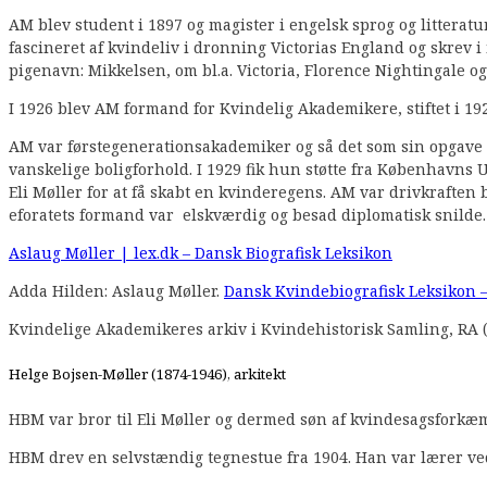
AM blev student i 1897 og magister i engelsk sprog og littera
fascineret af kvindeliv i dronning Victorias England og skrev i
pigenavn: Mikkelsen, om bl.a. Victoria, Florence Nightingale og
I 1926 blev AM formand for Kvindelig Akademikere, stiftet i 1
AM var førstegenerationsakademiker og så det som sin opgave 
vanskelige boligforhold. I 1929 fik hun støtte fra Københavns 
Eli Møller for at få skabt en kvinderegens. AM var drivkrafte
eforatets formand var elskværdig og besad diplomatisk snilde.
Aslaug Møller | lex.dk – Dansk Biografisk Leksikon
Adda Hilden: Aslaug Møller.
Dansk Kvindebiografisk Leksikon –
Kvindelige Akademikeres arkiv i Kvindehistorisk Samling, RA (
Helge Bojsen-Møller (1874-1946), arkitekt
HBM var bror til Eli Møller og dermed søn af kvindesagsforkæm
HBM drev en selvstændig tegnestue fra 1904. Han var lærer ve