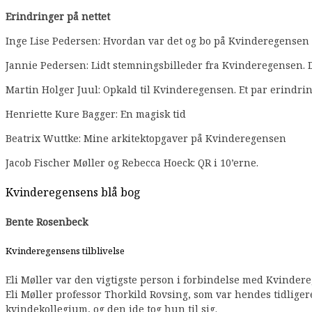
Erindringer på nettet
Inge Lise Pedersen: Hvordan var det og bo på Kvinderegensen i 
Jannie Pedersen: Lidt stemningsbilleder fra Kvinderegensen.
Martin Holger Juul: Opkald til Kvinderegensen. Et par erindring
Henriette Kure Bagger: En magisk tid
Beatrix Wuttke: Mine arkitektopgaver på Kvinderegensen
Jacob Fischer Møller og Rebecca Hoeck: QR i 10’erne.
Kvinderegensens blå bog
Bente Rosenbeck
Kvinderegensens tilblivelse
Eli Møller var den vigtigste person i forbindelse med Kvindere
Eli Møller professor Thorkild Rovsing, som var hendes tidligere c
kvindekollegium, og den ide tog hun til sig.