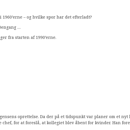
1960’erne – og hvilke spor har det efterladt?
 Dengang …
er fra starten af 1990’erne.
gensens oprettelse. Da der på et tidspunkt var planer om et nyt
hef, for at foreslå, at kollegiet blev åbent for kvinder. Han fores