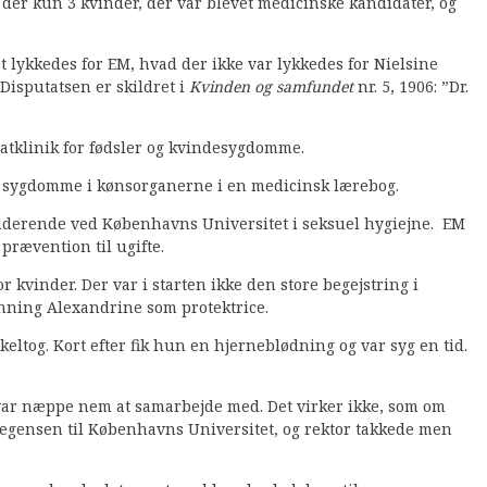
der kun 3 kvinder, der var blevet medicinske kandidater, og
t lykkedes for EM, hvad der ikke var lykkedes for Nielsine
 Disputatsen er skildret i
Kvinden og samfundet
nr. 5, 1906: ”Dr.
vatklinik for fødsler og kvindesygdomme.
om sygdomme i kønsorganerne i en medicinsk lærebog.
uderende ved Københavns Universitet i seksuel hygiejne. EM
prævention til ugifte.
 kvinder. Der var i starten ikke den store begejstring i
onning Alexandrine som protektrice.
ltog. Kort efter fik hun en hjerneblødning og var syg en tid.
n var næppe nem at samarbejde med. Det virker ikke, som om
eregensen til Københavns Universitet, og rektor takkede men