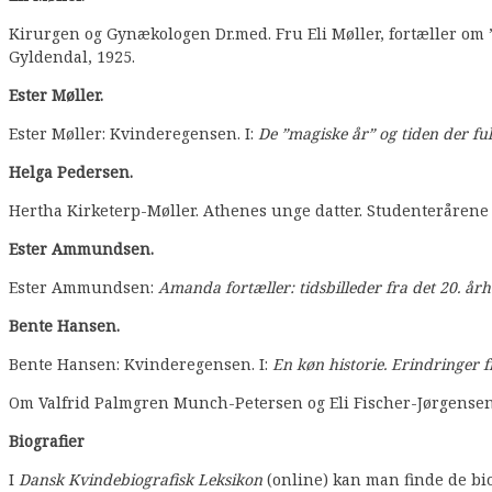
Kirurgen og Gynækologen Dr.med. Fru Eli Møller, fortæller om 
Gyldendal, 1925.
Ester Møller.
Ester Møller: Kvinderegensen. I:
De ”magiske år” og tiden der fu
Helga Pedersen.
Hertha Kirketerp-Møller. Athenes unge datter. Studenterårene
Ester Ammundsen.
Ester Ammundsen:
Amanda fortæller: tidsbilleder fra det 20. å
Bente Hansen.
Bente Hansen: Kvinderegensen. I:
En køn historie. Erindringer 
Om Valfrid Palmgren Munch-Petersen og Eli Fischer-Jørgensen f
Biografier
I
Dansk Kvindebiografisk Leksikon
(online) kan man finde de bio