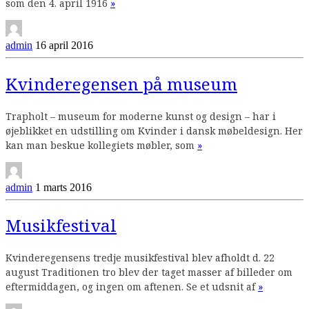
Continue
som den 4. april 1916
»
reading
admin
16 april 2016
Kvinderegensen på museum
Trapholt – museum for moderne kunst og design – har i
øjeblikket en udstilling om Kvinder i dansk møbeldesign. Her
Continue
kan man beskue kollegiets møbler, som
»
reading
admin
1 marts 2016
Musikfestival
Kvinderegensens tredje musikfestival blev afholdt d. 22
august Traditionen tro blev der taget masser af billeder om
Continue
eftermiddagen, og ingen om aftenen. Se et udsnit af
»
reading