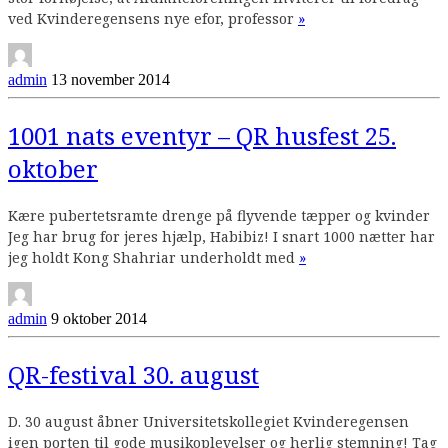
Continue
ved Kvinderegensens nye efor, professor
»
reading
admin
13 november 2014
1001 nats eventyr – QR husfest 25.
oktober
Kære pubertetsramte drenge på flyvende tæpper og kvinder
Jeg har brug for jeres hjælp, Habibiz! I snart 1000 nætter har
Continue
jeg holdt Kong Shahriar underholdt med
»
reading
admin
9 oktober 2014
QR-festival 30. august
D. 30 august åbner Universitetskollegiet Kvinderegensen
igen porten til gode musikoplevelser og herlig stemning! Tag