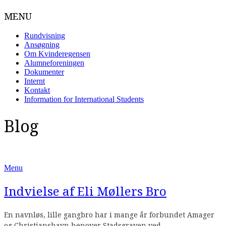
MENU
Rundvisning
Ansøgning
Om Kvinderegensen
Alumneforeningen
Dokumenter
Internt
Kontakt
Information for International Students
Skip
Blog
to
content
Menu
Indvielse af Eli Møllers Bro
En navnløs, lille gangbro har i mange år forbundet Amager
og Christianshavn henover Stadsgraven ved