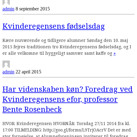
admin
8 september 2015
Kvinderegensens fødselsdag
Kære nuværende og tidligere alumner Søndag den 10. maj
2015 fejres traditionen tro Kvinderegensens fødselsdag, og I
Continue
er alle velkomne til hyggeligt samvær samt kaffe og
»
reading
admin
22 april 2015
Har videnskaben køn? Foredrag ved
Kvinderegensens efor, professor
Bente Rosenbeck
HVOR: Kvinderegensen HVORNÅR: Torsdag 27/11 2014 fra kl.
17:00 TILMELDING: http://goo.gl/forms/L9TrjOAcrV Det er med
stor fornøjelse, at Alumneforeningen inviterer til foredrag