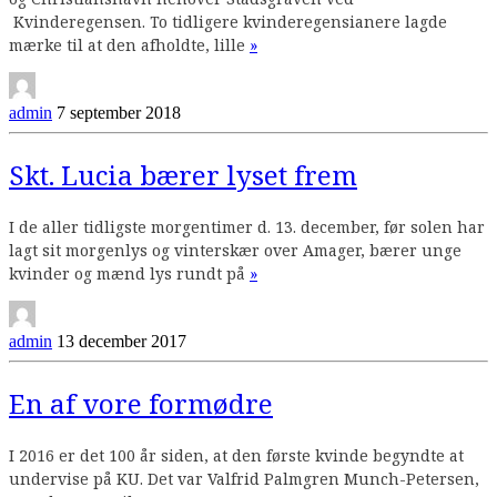
Kvinderegensen. To tidligere kvinderegensianere lagde
Continue
mærke til at den afholdte, lille
»
reading
admin
7 september 2018
Skt. Lucia bærer lyset frem
I de aller tidligste morgentimer d. 13. december, før solen har
lagt sit morgenlys og vinterskær over Amager, bærer unge
Continue
kvinder og mænd lys rundt på
»
reading
admin
13 december 2017
En af vore formødre
I 2016 er det 100 år siden, at den første kvinde begyndte at
undervise på KU. Det var Valfrid Palmgren Munch-Petersen,