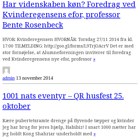
Har videnskaben køn? Foredrag ved
Kvinderegensens efor, professor
Bente Rosenbeck
HVOR: Kvinderegensen HVORNÅR: Torsdag 27/11 2014 fra kl.
17:00 TILMELDING: http://goo.gl/forms/L9TrjOAcrV Det er med
stor fornøjelse, at Alumneforeningen inviterer til foredrag
Continue
ved Kvinderegensens nye efor, professor
»
reading
admin
13 november 2014
1001 nats eventyr – QR husfest 25.
oktober
Kære pubertetsramte drenge på flyvende tæpper og kvinder
Jeg har brug for jeres hjælp, Habibiz! I snart 1000 nætter har
Continue
jeg holdt Kong Shahriar underholdt med
»
reading