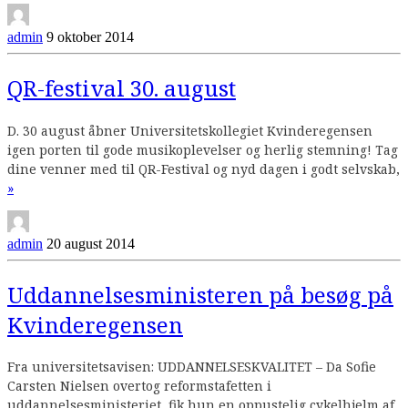
admin
9 oktober 2014
QR-festival 30. august
D. 30 august åbner Universitetskollegiet Kvinderegensen
igen porten til gode musikoplevelser og herlig stemning! Tag
dine venner med til QR-Festival og nyd dagen i godt selvskab,
Continue
»
reading
admin
20 august 2014
Uddannelsesministeren på besøg på
Kvinderegensen
Fra universitetsavisen: UDDANNELSESKVALITET – Da Sofie
Carsten Nielsen overtog reformstafetten i
uddannelsesministeriet, fik hun en oppustelig cykelhjelm af