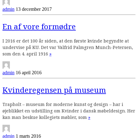
admin
13 december 2017
En af vore formødre
I 2016 er det 100 år siden, at den første kvinde begyndte at
undervise på KU. Det var Valfrid Palmgren Munch-Petersen,
Continue
som den 4. april 1916
»
reading
admin
16 april 2016
Kvinderegensen på museum
Trapholt – museum for moderne kunst og design – har i
øjeblikket en udstilling om Kvinder i dansk møbeldesign. Her
Continue
kan man beskue kollegiets møbler, som
»
reading
admin
1 marts 2016