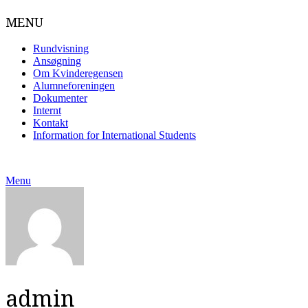
MENU
Rundvisning
Ansøgning
Om Kvinderegensen
Alumneforeningen
Dokumenter
Internt
Kontakt
Information for International Students
Skip
to
Menu
content
admin