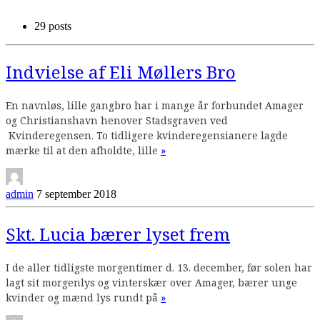
29 posts
Indvielse af Eli Møllers Bro
En navnløs, lille gangbro har i mange år forbundet Amager
og Christianshavn henover Stadsgraven ved
Kvinderegensen. To tidligere kvinderegensianere lagde
Continue
mærke til at den afholdte, lille
»
reading
admin
7 september 2018
Skt. Lucia bærer lyset frem
I de aller tidligste morgentimer d. 13. december, før solen har
lagt sit morgenlys og vinterskær over Amager, bærer unge
Continue
kvinder og mænd lys rundt på
»
reading