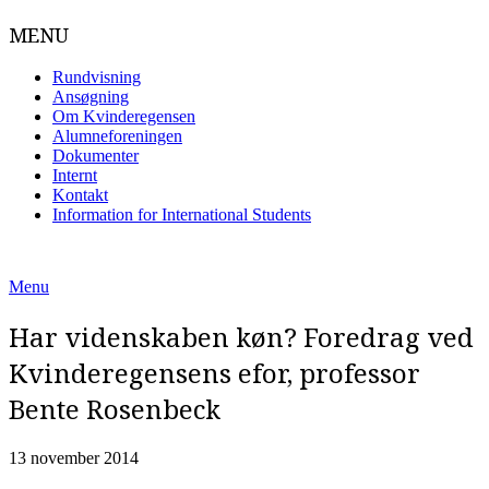
MENU
Rundvisning
Ansøgning
Om Kvinderegensen
Alumneforeningen
Dokumenter
Internt
Kontakt
Information for International Students
Skip
to
Menu
content
Har videnskaben køn? Foredrag ved
Kvinderegensens efor, professor
Bente Rosenbeck
13 november 2014