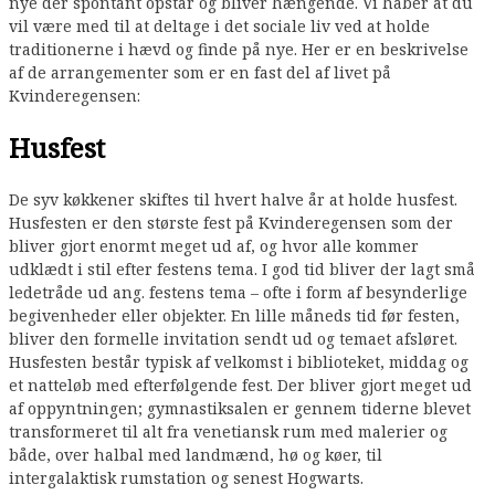
nye der spontant opstår og bliver hængende. Vi håber at du
vil være med til at deltage i det sociale liv ved at holde
traditionerne i hævd og finde på nye. Her er en beskrivelse
af de arrangementer som er en fast del af livet på
Kvinderegensen:
Husfest
De syv køkkener skiftes til hvert halve år at holde husfest.
Husfesten er den største fest på Kvinderegensen som der
bliver gjort enormt meget ud af, og hvor alle kommer
udklædt i stil efter festens tema. I god tid bliver der lagt små
ledetråde ud ang. festens tema – ofte i form af besynderlige
begivenheder eller objekter. En lille måneds tid før festen,
bliver den formelle invitation sendt ud og temaet afsløret.
Husfesten består typisk af velkomst i biblioteket, middag og
et natteløb med efterfølgende fest. Der bliver gjort meget ud
af oppyntningen; gymnastiksalen er gennem tiderne blevet
transformeret til alt fra venetiansk rum med malerier og
både, over halbal med landmænd, hø og køer, til
intergalaktisk rumstation og senest Hogwarts.