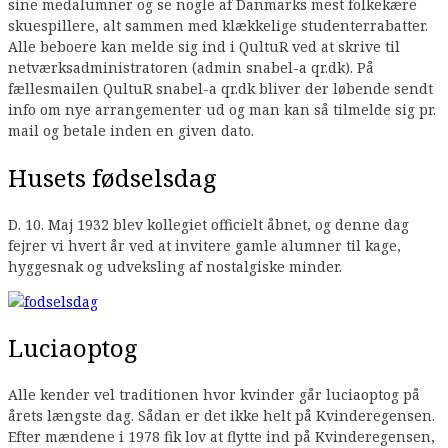
sine medalumner og se nogle af Danmarks mest folkekære
skuespillere, alt sammen med klækkelige studenterrabatter.
Alle beboere kan melde sig ind i QultuR ved at skrive til
netværksadministratoren (admin snabel-a qr.dk). På
fællesmailen QultuR snabel-a qr.dk bliver der løbende sendt
info om nye arrangementer ud og man kan så tilmelde sig pr.
mail og betale inden en given dato.
Husets fødselsdag
D. 10. Maj 1932 blev kollegiet officielt åbnet, og denne dag
fejrer vi hvert år ved at invitere gamle alumner til kage,
hyggesnak og udveksling af nostalgiske minder.
Luciaoptog
Alle kender vel traditionen hvor kvinder går luciaoptog på
årets længste dag. Sådan er det ikke helt på Kvinderegensen.
Efter mændene i 1978 fik lov at flytte ind på Kvinderegensen,