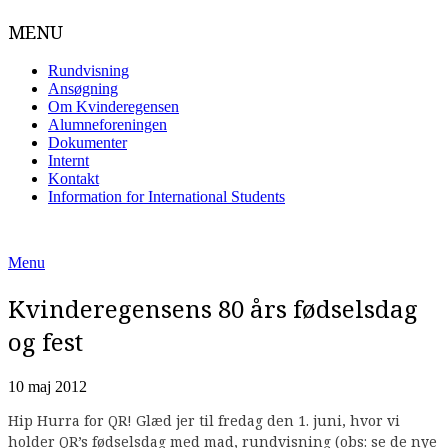
MENU
Rundvisning
Ansøgning
Om Kvinderegensen
Alumneforeningen
Dokumenter
Internt
Kontakt
Information for International Students
Skip
to
Menu
content
Kvinderegensens 80 års fødselsdag
og fest
10 maj 2012
Hip Hurra for QR! Glæd jer til fredag den 1. juni, hvor vi
holder QR’s fødselsdag med mad, rundvisning (obs: se de nye